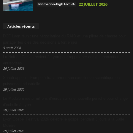
22 JUILLET 2026
Innovation-High tech-IA
Articles récents
DCF Lyon réunit une négociatrice du RAID et une pilote de chasse pour
partager les clés des décisions à fort enjeu
5 août 2026
La Nuit du Design revient à Lyon pour rapprocher design, innovation et
entreprises
29 juillet 2026
Sanofi appelle l’Europe à transformer son excellence scientifique en
puissance industrielle
29 juillet 2026
Le Modulo mise 5 millions d’euros sur une nouvelle péniche pour changer
d’échelle à Lyon
29 juillet 2026
Lyon Gospel Festival 2026 célèbre le gospel pendant 3 jours à la Salle
Molière
29 juillet 2026