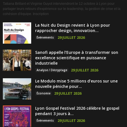
Tatiana Brillant et Virginie Guyot interviendront le 12 octobre à Lyon pour
partager leurs retours d'expérience sur le leadership, la gestion de crise et la
cohésion d'équipe. Inscription
La Nuit du Design revient à Lyon pour
rapprocher design, innovation...
29 JUILLET 2026
Évènements
Sanofi appelle l’Europe à transformer son
excellence scientifique en puissance
industrielle
29 JUILLET 2026
Analyse / Décryptage
Le Modulo mise 5 millions d’euros sur une
nouvelle péniche pour...
29 JUILLET 2026
Économie
Lyon Gospel Festival 2026 célèbre le gospel
pendant 3 jours à...
29 JUILLET 2026
Évènements