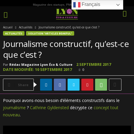
Français
Magazine des startups, PME, ETI et de la Culture
Accueil
Actualités
Journalisme constructif, qu’est-ce que c’est ?
ACTUALITÉS
SOLUTION "ARTICLES BEAKFUL"
Journalisme constructif, qu’est-ce
que c’est ?
2 SEPTEMBRE 2017
Par
Rédac Magazine Lyon Éco & Culture
-
DATE MODIFIÉE: 10 SEPTEMBRE 2017
0
Share
Pourquoi avons-nous besoin d’éléments constructifs dans le
journalisme
?
Cathrine Gyldensted
décrypte ce
concept tout
nouveau
.