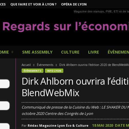
CES
QUE FAIRE ET VOIR À LYON ?
OPÉRA DE LYON
Magazine des startups, PME, ETI et de la
OMIE
SME ASSEMBLY
CULTURE
LIVRE
ÉVÈNEME
Accueil
Évènements
Dirk Ahlborn ouvrira l’édition 2020 de BlendWebMi
ÉVÈNEMENTS
INFO LYON
Dirk Ahlborn ouvrira l’édi
BlendWebMix
Communiqué de presse de la Cuisine du Web : LE SHAKER DU
octobre 2020 Centre des Congrès de Lyon
18 MAI 2020
DATE M
Par
Rédac Magazine Lyon Éco & Culture
-