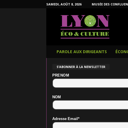
SAMEDI, AOÛT 8, 2026
MUSÉE DES CONFLUEN
L
y
o
n
É
c
o
PAROLE AUX DIRIGEANTS
ÉCON
e
t
S’ABONNER À LA NEWSLETTER
C
u
PRENOM
l
t
u
NOM
r
e
Adresse Email*