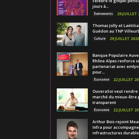
célèbre le gospel pend
jours à...
29 JUILLET 
Évènements
Thomas Jolly et Laëtitia
Guédon au TNP Villeur
29 JUILLET 202
Culture
Banque Populaire Auv
Rhône Alpes renforce s
partenariat avec emlyo
pour...
22 JUILLET 20
Économie
OuveraSoi veut rendre 
marché du mieux-être 
transparent
22 JUILLET 20
Économie
Arthur Bois rejoint Mea
Infra pour accompagner
infrastructures durable