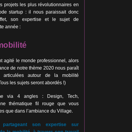
s projets les plus révolutionnaires
en
de startup : il nous paraissait
donc
ffet, son expertise et le sujet de
tte année :
mobilité
t agité le monde professionnel,
alors
rtance de notre thème 2020
nous paraît
nc articulées autour de la
mobilité
Tous les sujets seront
abordés !)
e via 4 angles : Design, Tech,
 une thématique fil rouge que vous
es que dans l’ambiance du Village.
partageant son expertise sur
de la mobilité, à travers son travail