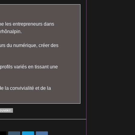
e les entrepreneurs dans
 rhônalpin.
urs du numérique, créer des
 profils variés en tissant une
 la convivialité et de la
 DUVERT