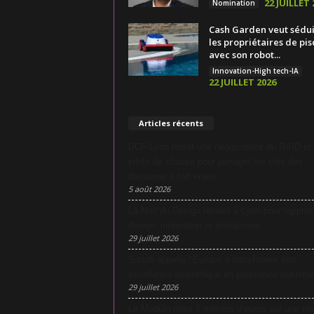
22 JUILLET 
Nomination
Cash Garden veut sédu
les propriétaires de pis
avec son robot...
Innovation-High tech-IA
22 JUILLET 2026
Articles récents
DCF Lyon réunit une négociatrice du RAID et
pilote de chasse pour partager les clés des
décisions à fort enjeu
5 août 2026
La Nuit du Design revient à Lyon pour rapproc
design, innovation et entreprises
29 juillet 2026
Sanofi appelle l’Europe à transformer son
excellence scientifique en puissance industrie
29 juillet 2026
Le Modulo mise 5 millions d’euros sur une no