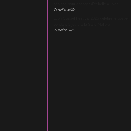
péniche pour changer d’échelle à Lyon
29 juillet 2026
Lyon Gospel Festival 2026 célèbre le gospel
pendant 3 jours à la Salle Molière
29 juillet 2026