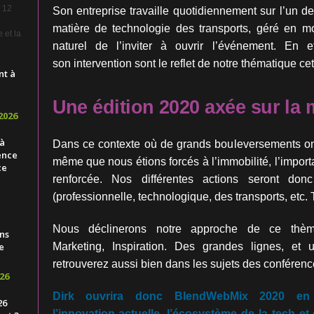
e 12
Son entreprise travaille quotidiennement sur l’un de
matière de technologie des transports, géré en mo
 et la
naturel de l’inviter à ouvrir l’événement. En e
son
intervention sont le reflet de notre thématique ce
nt à
Une édition 2020 axée sur la 
2026
 à
Dans ce contexte où de grands bouleversements on
ence
même que nous étions forcés à l’immobilité, l’impo
ce
renforcée. Nos différentes actions seront do
(professionnelle, technologique, des transports, etc. 
Nous déclinerons notre approche de ce thèm
ns
e
Marketing,
Inspiration. Des grandes lignes, et
retrouverez aussi
bien dans les sujets des conférenc
26
Dirk ouvrira donc BlendWebMix 2020 en 
26
l’innovation
actuelle, l’écosystème de la tech et 