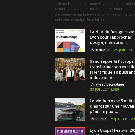
Tatiana Brillant et Virginie Guyot interviendront l
octobre à Lyon pour partager leurs retours
d'expérience sur le leadership, la gestion de crise
cohésion d'équipe. Inscription
La Nuit du Design revie
Lyon pour rapprocher
design, innovation...
29 JUILLET 
Évènements
Sanofi appelle l’Europe
transformer son excell
scientifique en puissan
industrielle
Analyse / Décryptage
29 JUILLET 2026
Le Modulo mise 5 millio
d’euros sur une nouvell
péniche pour...
29 JUILLET 20
Économie
Lyon Gospel Festival 20