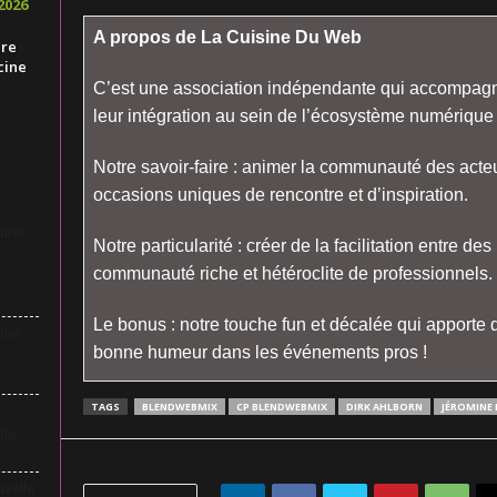
2026
A propos de La Cuisine Du Web
ire
cine
C’est une association indépendante qui accompagn
leur intégration au sein de l’écosystème numérique
Notre savoir-faire : animer la communauté des acte
occasions uniques de rencontre et d’inspiration.
 une
Notre particularité : créer de la facilitation entre des
communauté riche et hétéroclite de professionnels.
Le bonus : notre touche fun et décalée qui apporte de
her
bonne humeur dans les événements pros !
TAGS
BLENDWEBMIX
CP BLENDWEBMIX
DIRK AHLBORN
JÉROMINE
lle
uvelle