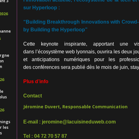
ant 3
sur
Hyperloop :
2026
“Building Breakthrough Innovations with Crowd-
by Building the Hyperloop”
banne
6
Cette keynote inspirante, apportant une visi
dans l’écosystème web lyonnais, ouvrira les deux jo
ergne
et anticipations numériques pour les professi
on
n
des conférences sera publié dès le mois de juin, stay
26
Plus d’info
le
Contact
plus
Jéromine Duvert, Responsable Communication
26
nings
E-mail :
jeromine@lacuisineduweb.com
 les
s
Tel : 04 72 70 57 87